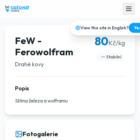
View this site in English?
Ye
80
FeW -
Kč/kg
Ferowolfram
Stabilní
Drahé kovy
Popis
Slitina železa a wolframu
Fotogalerie