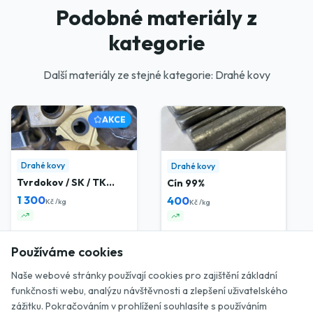
Podobné materiály z
kategorie
Další materiály ze stejné kategorie: Drahé kovy
AKCE
Drahé kovy
Drahé kovy
Tvrdokov / SK / TK
Cín 99%
plátky
1 300
400
Kč /kg
Kč /kg
Používáme cookies
Naše webové stránky používají cookies pro zajištění základní
funkčnosti webu, analýzu návštěvnosti a zlepšení uživatelského
zážitku. Pokračováním v prohlížení souhlasíte s používáním