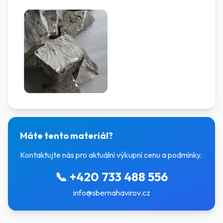
Máte tento materiál?
Kontaktujte nás pro aktuální výkupní cenu a podmínky.
📞
+420 733 488 556
info@sbernahavirov.cz