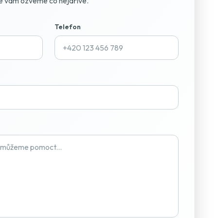
se vám ozveme co nejdříve.
Telefon