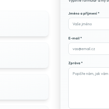
Vyplňte formulář a my 
Jméno a příjmení *
E-mail *
Zpráva *