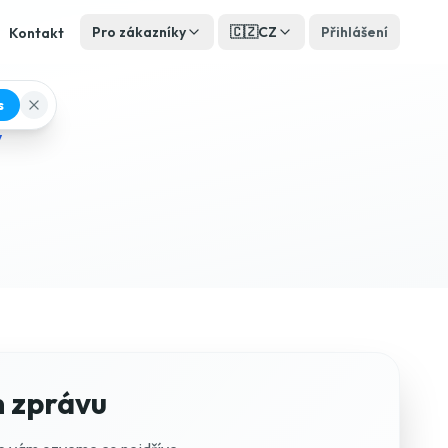
Pro zákazníky
🇨🇿
CZ
Přihlášení
Kontakt
s
v
m zprávu