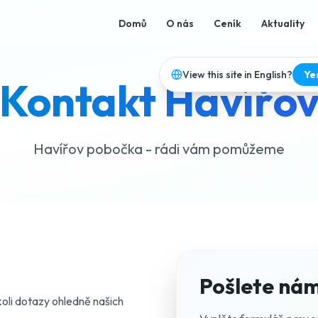
Domů
O nás
Ceník
Aktuality
View this site in English?
Ye
Kontakt Havířo
Havířov pobočka - rádi vám pomůžeme
Pošlete ná
li dotazy ohledně našich