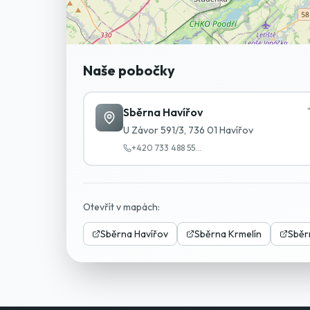
Naše pobočky
Sběrna Havířov
U Závor 591/3, 736 01 Havířov
+420 733 488 55
...
Otevřít v mapách:
Sběrna Havířov
Sběrna Krmelín
Sběr