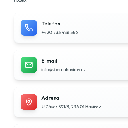
služeb.
Telefon
+420 733 488 556
E-mail
info@sbernahavirov.cz
Adresa
U Závor 591/3, 736 01 Havířov