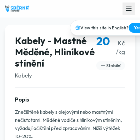
View this site in English?
Ye
20
Kabely - Mastné
Kč
Měděné, Hliníkové
/kg
stínění
Stabilní
Kabely
Popis
Znečištěné kabely s olejovými nebo mastnými
nečistotami. Měděné vodiče s hliníkovým stíněním,
vyžadují očištění před zpracováním. Nižší výtěžek
10-20%.