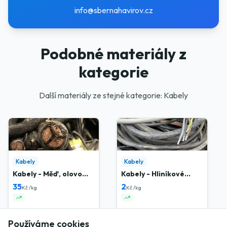
info@sbernahavirov.cz
Podobné materiály z
kategorie
Další materiály ze stejné kategorie: Kabely
Kabely
Kabely
Kabely - Měď, olovo
Kabely - Hliníkové
mastné
tenké
35
2
Kč /kg
Kč /kg
Používáme cookies