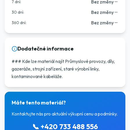
Bez změny
7 dní
:
Bez změny
30 dní
:
Bez změny
360 dní
:
Dodatečné informace
### Kde lze materiál najít Průmyslové provozy, díly,
gazeráže, strojní zařízení, staré výrobní linky,
kontaminované kabeláže.
Máte tento materiál?
Kontaktujte nás pro aktuální výkupní cenu a podmínky.
📞
+420 733 488 556