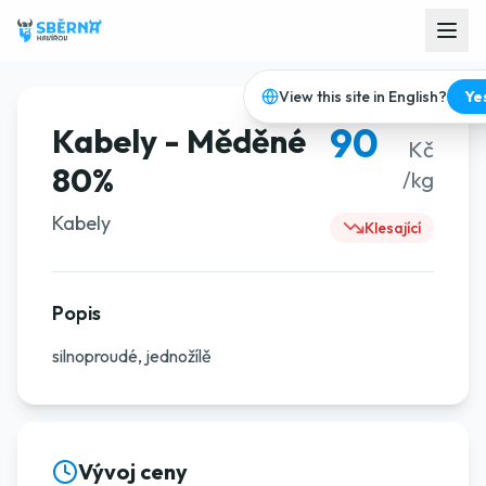
View this site in English?
Ye
90
Kabely - Měděné
Kč
80%
/kg
Kabely
Klesající
Popis
silnoproudé, jednožílě
Vývoj ceny