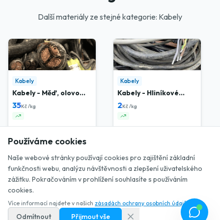
Další materiály ze stejné kategorie: Kabely
Kabely
Kabely
Kabely - Měď, olovo
Kabely - Hliníkové
mastné
tenké
35
2
Kč /kg
Kč /kg
Používáme cookies
AKCE
Naše webové stránky používají cookies pro zajištění základní
funkčnosti webu, analýzu návštěvnosti a zlepšení uživatelského
zážitku. Pokračováním v prohlížení souhlasíte s používáním
🧮 Novinka: spočítej si výkup!
Kabely
Kabely
cookies.
Kabely - Měděné 30%
Kabely - Měděné 50%
Více informací najdete v našich
zásadách ochrany osobních údajů
.
CYKY a Mix
76
90
Kč /kg
Kč /kg
Odmítnout
Přijmout vše