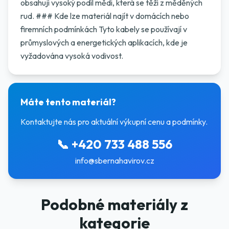
obsahují vysoký podíl mědi, která se těží z měděných
rud. ### Kde lze materiál najít v domácích nebo
firemních podmínkách Tyto kabely se používají v
průmyslových a energetických aplikacích, kde je
vyžadována vysoká vodivost.
Máte tento materiál?
Kontaktujte nás pro aktuální výkupní cenu a podmínky.
📞
+420 733 488 556
info@sbernahavirov.cz
Podobné materiály z
kategorie