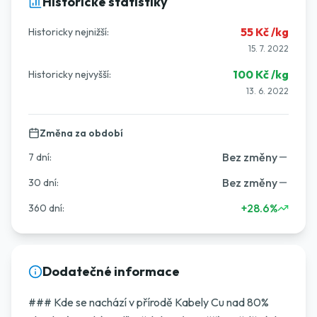
Historické statistiky
55
Kč /kg
Historicky nejnižší:
15. 7. 2022
100
Kč /kg
Historicky nejvyšší:
13. 6. 2022
Změna za období
Bez změny
7 dní
:
Bez změny
30 dní
:
+28.6%
360 dní
:
Dodatečné informace
### Kde se nachází v přírodě Kabely Cu nad 80%