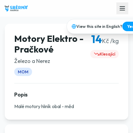
View this site in English?
Ye
14
Motory Elektro -
Kč /kg
Pračkové
Klesající
Železo a Nerez
MOM
Popis
Malé motory hliník obal - měd