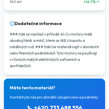
+16.7%
360 dní
:
Dodatečné informace
### Kde se nachází v přírodě Al-Cu motory malé
obsahují hliník a měď, které se těží z bauxitu a
měděných rud. ### Kde lze materiál najít v domácích
nebo firemních podmínkách Tyto motory se používají
v různých malých elektrických zařízeních a
spotřebičích.
Máte tento materiál?
Kontaktujte nás pro aktuální výkupní cenu a podmínky.
📞
+420 733 488 556