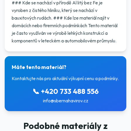
### Kde se nachází v přírodě Al litý bez Fe je
vyroben z čistého hliníku, který se nachází v
bauxitových rudách. ### Kde lze materiál najít v
domácích nebo firemních podmínkách Tento materiál
je často využíván ve výrobě lehkých konstrukcí a
komponentů v leteckém a automobilovém průmyslu.
Máte tento materiál?
Kontaktujte nás pro aktuální výkupní cenu a podmínky.
📞
+420 733 488 556
info@sbernahavirov.cz
Podobné materiály z