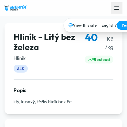
View this site in English?
Ye
40
Hliník - Litý bez
Kč
železa
/kg
Hliník
Rostoucí
ALK
Popis
litý, kusový, těžký hliník bez Fe