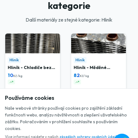
kategorie
Další materiály ze stejné kategorie: Hliník
Hliník
Hliník
Hliník - Chladiče bez
Hliník - Měděné
plastu
chladiče
10
82
Kč /kg
Kč/ kg
Používáme cookies
Naše webové stránky používají cookies pro zajištění základní
funkčnosti webu, analýzu návštěvnosti a zlepšení uživatelského
zážitku. Pokračováním v prohlížení souhlasíte s používáním
🧮 Novinka: spočítej si výkup!
Hliník
Hliník
cookies.
Hliník - Elektro dráty
Hliník - Litá kola
Více informací najdete v našich
zásadách ochrany osobních údajů
.