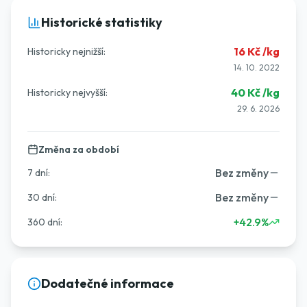
Historické statistiky
16
Kč /kg
Historicky nejnižší:
14. 10. 2022
40
Kč /kg
Historicky nejvyšší:
29. 6. 2026
Změna za období
Bez změny
7 dní
:
Bez změny
30 dní
:
+42.9%
360 dní
:
Dodatečné informace