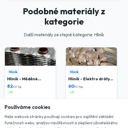
Podobné materiály z
kategorie
Další materiály ze stejné kategorie: Hliník
Hliník
Hliník
Hliník - Měděné
Hliník - Elektro dráty
chladiče
nové
82
60
Kč/ kg
Kč /kg
Používáme cookies
AKCE
Naše webové stránky používají cookies pro zajištění základní
funkčnosti webu, analýzu návštěvnosti a zlepšení uživatelského