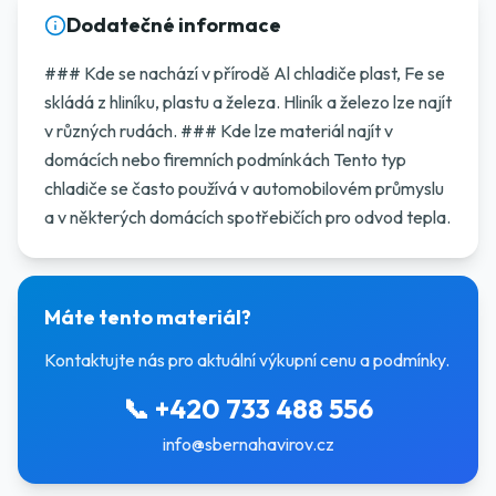
Dodatečné informace
### Kde se nachází v přírodě Al chladiče plast, Fe se
skládá z hliníku, plastu a železa. Hliník a železo lze najít
v různých rudách. ### Kde lze materiál najít v
domácích nebo firemních podmínkách Tento typ
chladiče se často používá v automobilovém průmyslu
a v některých domácích spotřebičích pro odvod tepla.
Máte tento materiál?
Kontaktujte nás pro aktuální výkupní cenu a podmínky.
📞
+420 733 488 556
info@sbernahavirov.cz