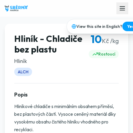
View this site in English?
Ye
10
Hliník - Chladiče
Kč /kg
bez plastu
Rostoucí
Hliník
ALCH
Popis
Hliníkové chladiče s minimálním obsahem příměsí,
bez plastových částí. Vysoce ceněný materiál díky
vysokému obsahu čistého hliníku vhodného pro
recyklaci.