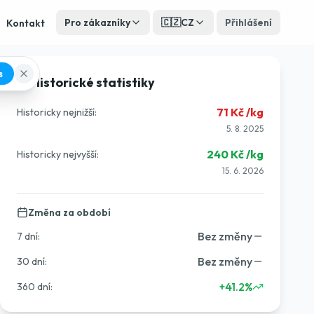
Pro zákazníky
🇨🇿
CZ
Přihlášení
Kontakt
s
Historické statistiky
71
Kč /kg
Historicky nejnižší:
5. 8. 2025
240
Kč /kg
Historicky nejvyšší:
15. 6. 2026
Změna za období
Bez změny
7 dní
:
Bez změny
30 dní
:
+41.2%
360 dní
: