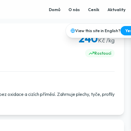
Domů
O nás
Ceník
Aktuality
View this site in English?
Ye
240
Kč /kg
Rostoucí
z oxidace a cizích příměsí. Zahrnuje plechy, tyče, profily