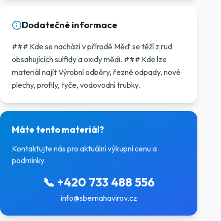
Dodatečné informace
### Kde se nachází v přírodě Měď se těží z rud
obsahujících sulfidy a oxidy mědi. ### Kde lze
materiál najít Výrobní odběry, řezné odpady, nové
plechy, profily, tyče, vodovodní trubky.
Máte tento materiál?
Kontaktujte nás pro aktuální výkupní cenu a
podmínky.
📞
+420 733 488 556
info@sbernahavirov.cz